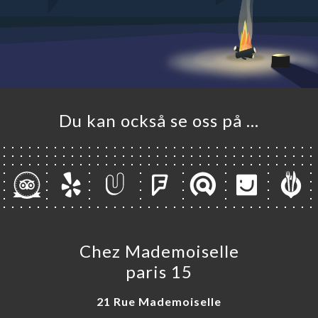
EM
LERI
ÖMEN
NY
TAKT
Du kan också se oss på …
Chez Mademoiselle
paris 15
21 Rue Mademoiselle