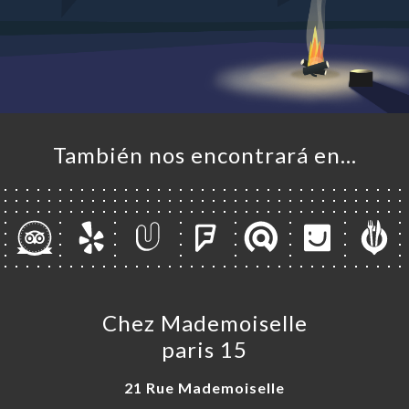
CIO
ERÍA
EÑA
NÚ
ACTO
También nos encontrará en…
Chez Mademoiselle
paris 15
21 Rue Mademoiselle