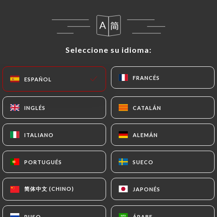
Salade en couches superposées d’aubergines, de
tomates, et de crème à l’ail.
8.00€
Seleccione su idioma:
Seleccione su idioma:
Salade Olivier 'Spécialité Russe"
Salade de légumes et de volailles fumées finement
FRANCÉS
FRANCÉS
ESPAÑOL
ESPAÑOL
coupées avec un liant mayonnaise délicat. Pomme
de terre et carottes cuites, oignons, Malossols,
INGLÉS
INGLÉS
CATALÁN
CATALÁN
œufs, dinde fumée, maïs, mayonnaise.
8.00€
ITALIANO
ITALIANO
ALEMÁN
ALEMÁN
Bortsch "Spécialité Ukrainienne / Russe"
PORTUGUÉS
PORTUGUÉS
SUECO
SUECO
Soupe chaude à base de viande rouge, de
betteraves, choux blancs, de carottes, et d'oignons.
简体中文 (CHINO)
简体中文 (CHINO)
JAPONÉS
JAPONÉS
9.00€
RUSO
RUSO
ÁRABE
ÁRABE