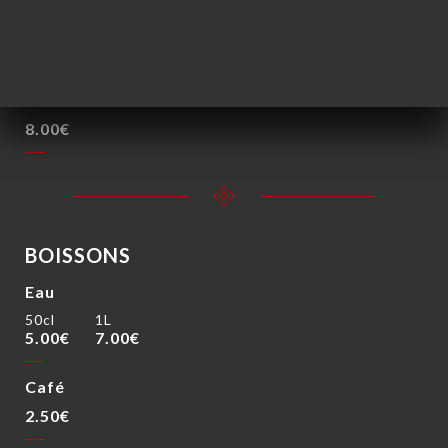
Chak-Chak "Spécialité Tatare"
Pâtisserie orientale préparée à partir de pâte et de
miel, canneberges, abricot sec et noix. Spécialité
Tatare.
8.00€
BOISSONS
Eau
50cl
1L
5.00€
7.00€
Café
2.50€