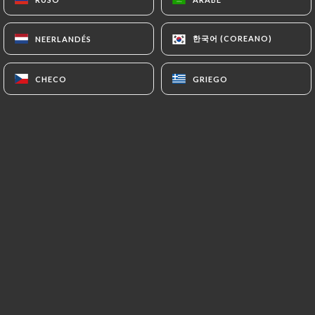
Crêpe farcie à la Russe
Une farce de bœuf et d'oignons roulée dans une
crêpe, servie chaude avec de la crème fraîche et
한국어 (COREANO)
한국어 (COREANO)
NEERLANDÉS
NEERLANDÉS
salade de carottes.
9.00€
CHECO
CHECO
GRIEGO
GRIEGO
LES PLATS
Beshbarmak "Spécialité Kazakhe"
Plat traditionnel à la base de trois viandes, agneau,
bœuf et Kazy (saucisse de viande de cheval),
d'oignons, servi avec pâtes plates faites maison.
23.00€
Manti "Spécialité d’Asie Centrale"