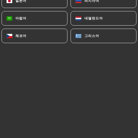
Crêpe farcie à la Russe
일본어
일본어
러시아어
러시아어
Une farce de bœuf et d'oignons roulée dans une
crêpe, servie chaude avec de la crème fraîche et
아랍어
아랍어
네덜란드어
네덜란드어
salade de carottes.
9.00€
체코어
체코어
그리스어
그리스어
LES PLATS
Beshbarmak "Spécialité Kazakhe"
Plat traditionnel à la base de trois viandes, agneau,
bœuf et Kazy (saucisse de viande de cheval),
d'oignons, servi avec pâtes plates faites maison.
23.00€
Manti "Spécialité d’Asie Centrale"