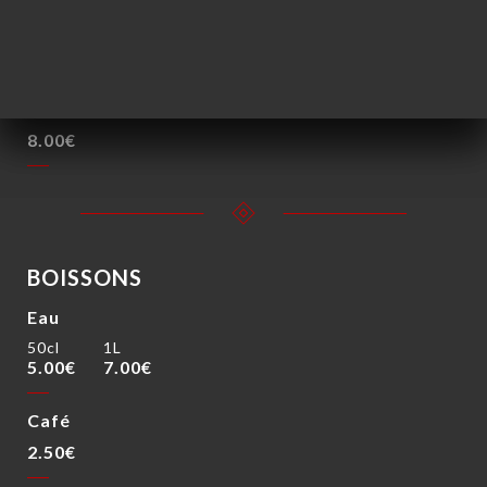
Chak-Chak "Spécialité Tatare"
Pâtisserie orientale préparée à partir de pâte et de
miel, canneberges, abricot sec et noix. Spécialité
Tatare.
8.00€
BOISSONS
Eau
50cl
1L
5.00€
7.00€
Café
2.50€