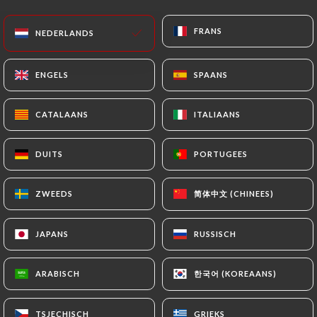
FRANS
FRANS
NEDERLANDS
NEDERLANDS
ENGELS
ENGELS
SPAANS
SPAANS
Chez Mademoiselle
paris 15
CATALAANS
CATALAANS
ITALIAANS
ITALIAANS
DUITS
DUITS
PORTUGEES
PORTUGEES
86 REVIEW
RESTAURANT KAZAKHE ET D'ASIE CENTRALE
简体中文 (CHINEES)
简体中文 (CHINEES)
ZWEEDS
ZWEEDS
21 Rue Mademoiselle
75015 Paris France
JAPANS
JAPANS
RUSSISCH
RUSSISCH
한국어 (KOREAANS)
한국어 (KOREAANS)
ARABISCH
ARABISCH
Wie zijn wij?
TSJECHISCH
TSJECHISCH
GRIEKS
GRIEKS