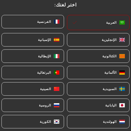
اختر لغتك:
اختر لغتك:
الفرنسية
الفرنسية
العربية
العربية
الإنجليزية
الإنجليزية
الإسبانية
الإسبانية
Les Koteletes de Boeuf
الكتالونية
الكتالونية
الإيطالية
الإيطالية
الألمانية
الألمانية
البرتغالية
البرتغالية
السويدية
السويدية
الصينية
الصينية
اليابانية
اليابانية
الروسية
الروسية
الهولندية
الهولندية
الكورية
الكورية